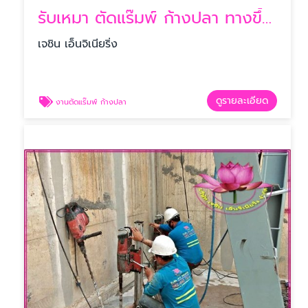
รับเหมา ตัดแร๊มพ์ ก้างปลา ทางขึ้นลงลานจอดรถ
เจชิน เอ็นจิเนียริ่ง
ดูรายละเอียด
งานตัดแร๊มพ์ ก้างปลา