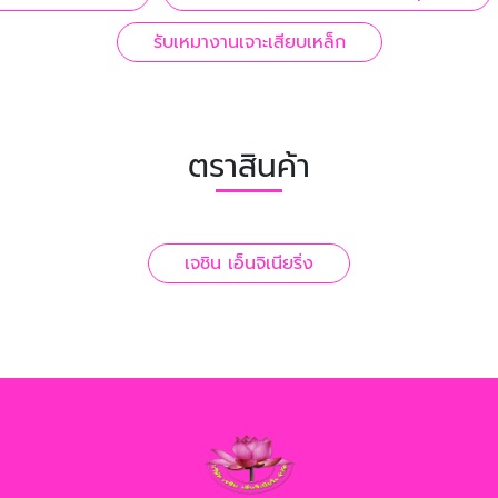
รับเหมางานเจาะเสียบเหล็ก
ตราสินค้า
เจชิน เอ็นจิเนียริ่ง