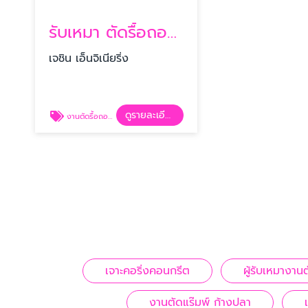
รับเหมา ตัดรื้อถอนคอนกรีต
เจชิน เอ็นจิเนียริ่ง
ดูรายละเอียด
งานตัดรื้อถอนคอนกรีต
เจาะคอริ่งคอนกรีต
ผู้รับเหมางา
งานตัดแร๊มพ์ ก้างปลา