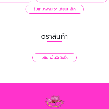
รับเหมางานเจาะเสียบเหล็ก
ตราสินค้า
เจชิน เอ็นจิเนียริ่ง