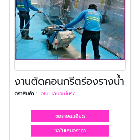
งานตัดคอนกรีตร่องรางน้ำ
ตราสินค้า :
เจชิน เอ็นจิเนียริ่ง
ขอรายละเอียด
ขอใบเสนอราคา