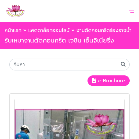
หน้าแรก
»
แคตตาล็อกออนไลน์
»
งานตัดคอนกรีตร่องรางน้ำ
รับเหมางานตัดคอนกรีต เจชิน เอ็นจิเนียริ่ง
e-Brochure